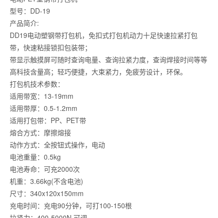
型号：DD-19
产品简介:
DD19电动塑钢带打包机，免扣式打包机动力十足快速拉紧打包
带，快速粘接锁扣包装带；
带显示触摸屏可随时查询电量、查询拉紧力度，查询焊接时间等等
高科技含量高；轻巧便捷，大束紧力，免疲劳设计，环保。
打包机技术参数：
适用带宽：13-19mm
适用带厚：0.5-1.2mm
适用打包带：PP、PET带
熔合方式：摩擦熔接
动作方式：全按钮式操作，电动
电池重量：0.5kg
电池寿命：可充2000次
机重：3.66kg(不含电池)
尺寸：340x120x150mm
充电时间：充电90分钟，可打100-150根
拉紧力：400-5000N,可调