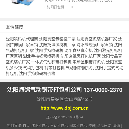
沈阳打包机
友情链接
沈阳喷码机代理商
沈阳真空包装袋厂家
沈阳真空包装机器厂家
沈
阳拉伸膜厂家直销
沈阳托盘缠绕机厂家
沈阳缠绕膜厂家直销
沈阳
气动打包机厂家
沈阳手持喷码机
沈阳食品真空机
沈阳激光打标机
厂家直销
湖北手持钢管喷码机
沈阳废纸壳打包机厂家
沈阳食品真
空包装机厂家
一体式气动钢带打包机
电动塑钢带打包机
沈阳真空
机多少钱
气动打包机
钢带打包机
气动钢带捆扎机
沈阳手提式气动
打包机
沈阳手持喷码机价格
沈阳海鹞气动钢带打包机公司 137-0000-2370
沈阳市皇姑区崇山西路12号
http://www.dbj.com.cn
辽ICP备2022001931号-24
栏目导航:
首页
|
沈阳打包机
|
气动打包机
|
钢带打包机
|
资讯
|
意见建议
|
联系
|